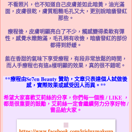
不看照片，也不知道自己皮膚差如此暗黃，油光滿
面，皮膚很乾，膚質粗糙毛孔又大，更別說暗瘡發紅
那些。
療程後，皮膚明顯亮白了不少，觸感變得柔軟有彈
性，感覺水嫩飽滿，毛孔稍有收儉，暗瘡發紅的部份
都得到舒緩。
能在香甜的氣味下享受療程，有段非常放鬆的時間，
而人手療程也有這a樣明顯的效果，真的很不錯呢。
**療程由Se7en Beauty 贊
助
，文章只表達個人
試做
後
感，實際效果或感受因人而異。**
希望大家喜歡艾莉絲的分享，你們每一個推 / LIKE ，
都是很重要的鼓勵，艾莉絲一定會繼續努力分享好物 /
雷品給大家。
https://www.facebook.com/irisluvmakeup