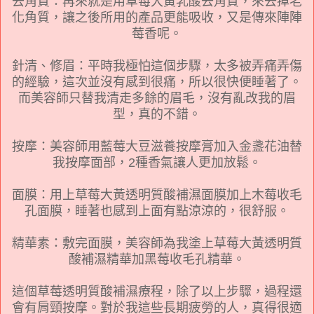
去角質：再來就是用草莓大黃乳酸去角質，來去掉老
化角質，讓之後所用的產品更能吸收，又是傳來陣陣
莓香呢。
針清、修眉：平時我極怕這個步驟，太多被弄痛弄傷
的經驗，這次並沒有感到很痛，所以很快便睡著了。
而美容師只替我清走多餘的眉毛，沒有亂改我的眉
型，真的不錯。
按摩：美容師用藍莓大豆滋養按摩膏加入金盞花油替
我按摩面部，2種香氣讓人更加放鬆。
面膜：用上草莓大黃透明質酸補濕面膜加上木莓收毛
孔面膜，睡著也感到上面有點涼涼的，很舒服。
精華素：敷完面膜，美容師為我塗上草莓大黃透明質
酸補濕精華加黑莓收毛孔精華。
這個
草莓透明質酸補濕療程，除了以上步驟，過程還
會有肩頸按摩。對於我這些長期疲勞的人，真得很適