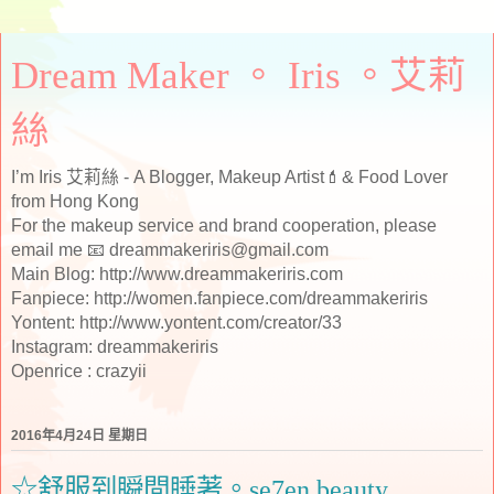
Dream Maker 。 Iris 。艾莉
絲
I’m Iris 艾莉絲 - A Blogger, Makeup Artist💄& Food Lover
from Hong Kong
For the makeup service and brand cooperation, please
email me 📧 dreammakeriris@gmail.com
Main Blog: http://www.dreammakeriris.com
Fanpiece: http://women.fanpiece.com/dreammakeriris
Yontent: http://www.yontent.com/creator/33
Instagram: dreammakeriris
Openrice : crazyii
2016年4月24日 星期日
☆舒服到瞬間睡著。se7en beauty