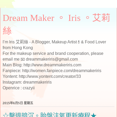
Dream Maker 。 Iris 。艾莉
絲
I’m Iris 艾莉絲 - A Blogger, Makeup Artist💄& Food Lover
from Hong Kong
For the makeup service and brand cooperation, please
email me 📧 dreammakeriris@gmail.com
Main Blog: http://www.dreammakeriris.com
Fanpiece: http://women.fanpiece.com/dreammakeriris
Yontent: http://www.yontent.com/creator/33
Instagram: dreammakeriris
Openrice : crazyii
2015年6月5日 星期五
☆擊退暗沉。胎盤注氧更新療程★