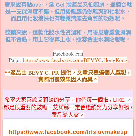
膚來說有點over，塗 Gel 狀產品又怕起屑，最適合就
是一支保濕度不錯，但用後觸感仍然乾爽的化妝水，
而且用化妝棉抹也有輕微清潔去角質的功效呢。
整體來說，這款化妝水性質溫和，用後皮膚感覺濕潤
但不會黏，用上它後再上妝，妝容會更水潤貼服呢。
Facebook Fan
Page:
https://www.facebook.com/BEVYC.HongKong
**
產
品
由 BEVY C. PR
提供，
文章只表達個人感
想
，
實
際
用
後
效
果
因人而異。
希望大家喜歡艾莉絲的分享，你們每一個推 / LIKE ，
都是很重要的鼓勵，艾莉絲一定會繼續努力分享好物 /
雷品給大家。
https://www.facebook.com/irisluvmakeup