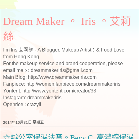
Dream Maker 。 Iris 。艾莉
絲
I’m Iris 艾莉絲 - A Blogger, Makeup Artist💄& Food Lover
from Hong Kong
For the makeup service and brand cooperation, please
email me 📧 dreammakeriris@gmail.com
Main Blog: http://www.dreammakeriris.com
Fanpiece: http://women.fanpiece.com/dreammakeriris
Yontent: http://www.yontent.com/creator/33
Instagram: dreammakeriris
Openrice : crazyii
2014年10月31日 星期五
☆辦公室保濕法寶。Bevy C. 高濃縮保濕