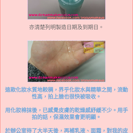
亦清楚列明製造日期及到期日。
這款化妝水質地較稠，界乎化妝水與精華之間，流動
性高，拍上臉也很快被吸收。
用化妝棉抹後，已感覺皮膚的乾燥感紓緩不少。用手
拍的話，保濕效果會更明顯。
於辦公室待了大半天後，再補乳液、面霜，對我的皮