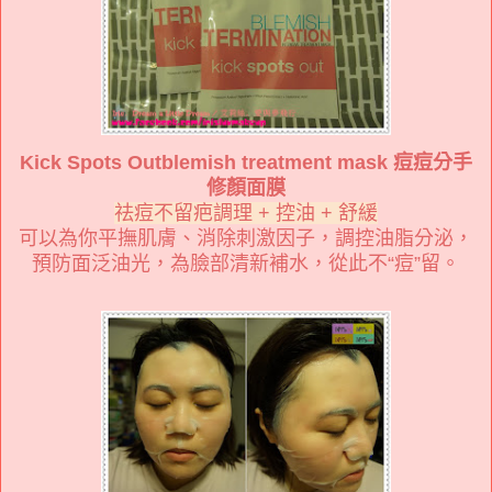
Kick Spots Out
blemish treatment mask
痘痘分手
修顏面膜
祛痘不留疤調理 + 控油 + 舒緩
可以為你平撫肌膚、消除刺激因子，調控油脂分泌，
預防面泛油光，為臉部清新補水，從此不“痘”留。