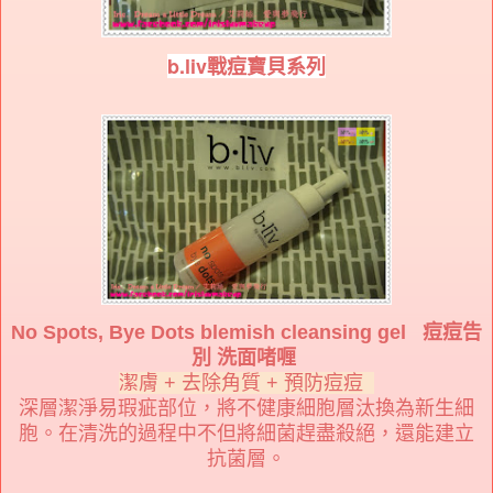
b.liv戰痘寶貝系列
No Spots, Bye Dots blemish cleansing gel 痘痘告
別 洗面啫喱
潔膚 + 去除角質 + 預防痘痘
深層潔淨易瑕疵部位，將不健康細胞層汰換為新生細
胞。在清洗的過程中不但將細菌趕盡殺絕，還能建立
抗菌層。