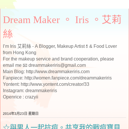
Dream Maker 。 Iris 。艾莉
絲
I’m Iris 艾莉絲 - A Blogger, Makeup Artist💄& Food Lover
from Hong Kong
For the makeup service and brand cooperation, please
email me 📧 dreammakeriris@gmail.com
Main Blog: http://www.dreammakeriris.com
Fanpiece: http://women.fanpiece.com/dreammakeriris
Yontent: http://www.yontent.com/creator/33
Instagram: dreammakeriris
Openrice : crazyii
2014年3月23日 星期日
☆與男人一起抗痘。共享我的戰痘寶貝