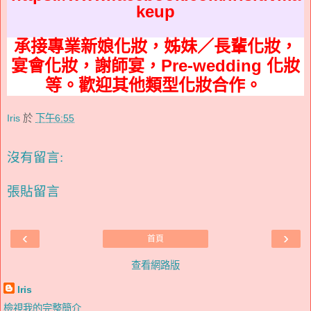
keup
承接專業新娘化妝，姊妹／長輩化妝，
宴會化妝，謝師宴，Pre-wedding 化妝
等。歡迎其他類型化妝合作。
Iris
於
下午6:55
沒有留言:
張貼留言
‹
›
首頁
查看網路版
Iris
檢視我的完整簡介