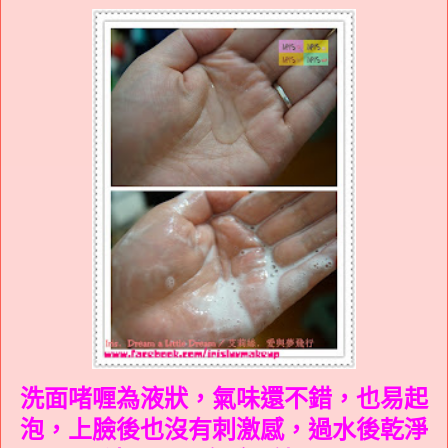
洗面啫喱
為液狀，氣味還不錯，也易起
泡，上臉後也沒有刺激感，過水後乾淨