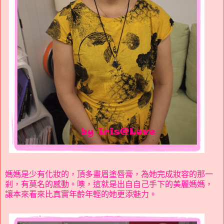
媽媽是少有化妝的，頂多畫眉塗唇膏，為她完成妝容的那一
剎，有莫名的感動。噢，這就是出自自己手下的美麗媽媽，
讓本來看來比真實年齡年輕的她更添魅力。