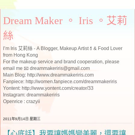
Dream Maker 。 Iris 。艾莉
絲
I’m Iris 艾莉絲 - A Blogger, Makeup Artist💄& Food Lover
from Hong Kong
For the makeup service and brand cooperation, please
email me 📧 dreammakeriris@gmail.com
Main Blog: http://www.dreammakeriris.com
Fanpiece: http://women.fanpiece.com/dreammakeriris
Yontent: http://www.yontent.com/creator/33
Instagram: dreammakeriris
Openrice : crazyii
2011年9月14日 星期三
【心底話】我要讓媽媽變美麗，還要讓