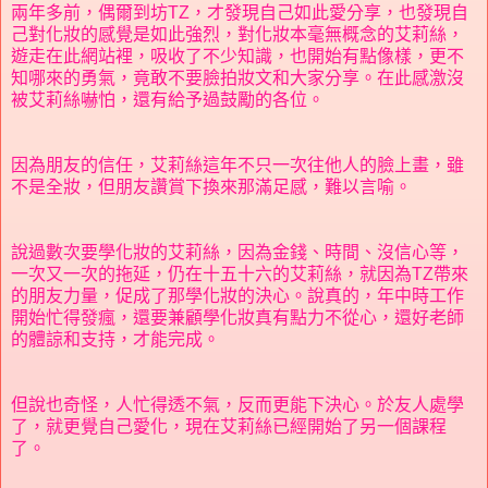
兩年多前，偶爾到坊TZ，才發現自己如此愛分享，也發現自
己對化妝的感覺是如此強烈，對化妝本毫無概念的艾莉絲，
遊走在此網站裡，吸收了不少知識，也開始有點像樣，更不
知哪來的勇氣，竟敢不要臉拍妝文和大家分享。在此感激沒
被艾莉絲嚇怕，還有給予過鼓勵的各位。
因為朋友的信任，艾莉絲這年不只一次往他人的臉上畫，雖
不是全妝，但朋友讚賞下換來那滿足感，難以言喻。
說過數次要學化妝的艾莉絲，因為金錢、時間、沒信心等，
一次又一次的拖延，仍在十五十六的艾莉絲，就因為TZ帶來
的朋友力量，促成了那學化妝的決心。說真的，年中時工作
開始忙得發瘋，還要兼顧學化妝真有點力不從心，還好老師
的體諒和支持，才能完成。
但說也奇怪，人忙得透不氣，反而更能下決心。於友人處學
了，就更覺自己愛化，現在艾莉絲已經開始了另一個課程
了。