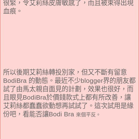
很緊，令艾莉絲皮膚敏感了，而且被束得出現
血痕。
所以後期艾莉絲轉投別家，但又不斷有留意
BodiBra
的動態。最近不少
blogger
界的朋友都
試了由馬太親自面見的計劃，效果也很好，而
且眼見
BodiBra
於價錢款式上都有所改善，讓
艾莉絲都蠢蠢欲動想再試試了。這次試用是緣
份吧，看能否讓
Bodi Bra
來個平反。