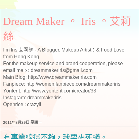
Dream Maker 。 Iris 。艾莉
絲
I’m Iris 艾莉絲 - A Blogger, Makeup Artist💄& Food Lover
from Hong Kong
For the makeup service and brand cooperation, please
email me 📧 dreammakeriris@gmail.com
Main Blog: http://www.dreammakeriris.com
Fanpiece: http://women.fanpiece.com/dreammakeriris
Yontent: http://www.yontent.com/creator/33
Instagram: dreammakeriris
Openrice : crazyii
2011年8月29日 星期一
有事業線還不夠，我要夾死蟻。