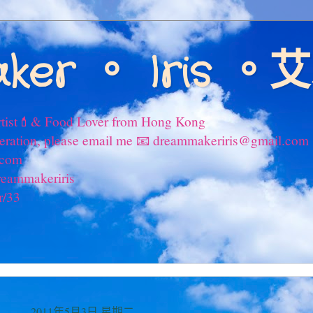
ker 。 Iris 
tist💄& Food Lover from Hong Kong
peration, please email me 📧 dreammakeriris@gmail.com
.com
reammakeriris
r/33
2011年5月3日 星期二