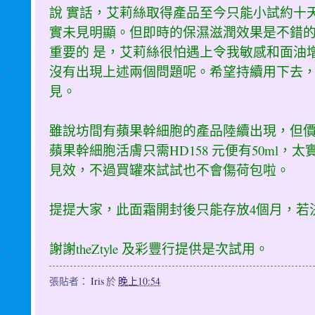
說 實話，艾莉絲取得產品至今只能小試約十
實未見明顯。但即時的保濕滋潤效果是不錯
重要的 是，艾莉絲很怕遇上令我敏感和面油
沒有出現上述兩個問題呢。希望持續用下去
見。
雖說坊間有蘋果幹細胞的產品陸續出現，但
蘋果幹細胞活膚只需HD158 元便有50ml
見效，不過買罐來試試也不會傷荷包啦。
提提大家，此面霜開封後只能存放4個月，若
謝謝theZtyle 及彩豐行提供是次試用。
張貼者：
Iris
於
晚上10:54