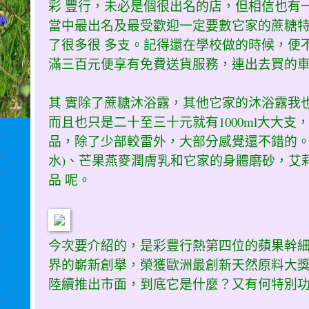
彩 豐行，未必是個很出名的店，但相信也有
當中最出名及最受歡迎一定要數它家的蔗糖
了很多很 多支。記得還在學校做的時候，便
滿三百元便享有免費送貨服務，連出去買的
其 實除了蔗糖沐浴露，其他它家的沐浴露我
而且也只是二十至三十元就有1000ml大大
品，除了少部較雷外，大部分感覺還不錯的。
水)、芒果燕麥潤膚乳和它家的身體磨砂，艾
品 呢。
今次要介紹的，是彩豐行熱第四位的蘋果幹
界的嶄新創舉，榮獲歐洲最創新天然原料大
陸續推出市面，到底它是什麼？又有何特別