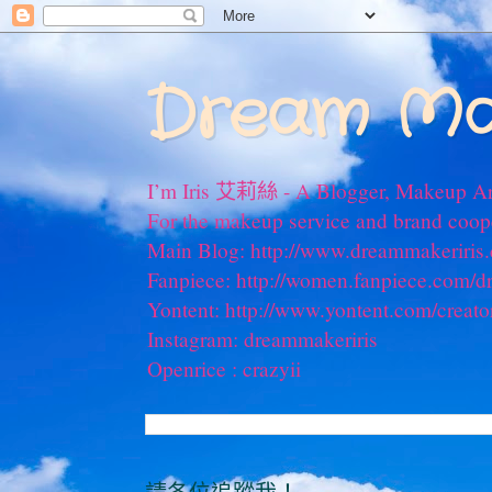
Dream Ma
I’m Iris 艾莉絲 - A Blogger, Makeup Ar
For the makeup service and brand coo
Main Blog: http://www.dreammakeriris
Fanpiece: http://women.fanpiece.com/d
Yontent: http://www.yontent.com/creato
Instagram: dreammakeriris
Openrice : crazyii