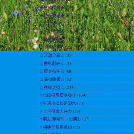
★飲飲食食★
(123)
★遊玩耍樂★
(51)
☆出走外遊☆
(2)
☆扮靚化妝☆
(57)
☆其他試用☆
(70)
☆哈囉吉蒂☆
(25)
☆活動分享☆
(35)
☆書影戲評☆
(35)
☆瘦身養生☆
(68)
☆購物敗家☆
(52)
☆護膚之道☆
(233)
♀化妝扮靚瘦身養生
(139)
♀生活淡淡似是湖水
(70)
♀辛苦得來志在食
(59)
♀朋友.我當你一世朋友
(37)
♀相機伴我到處拍
(45)