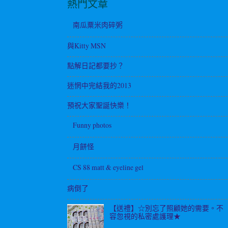
熱門文章
南瓜粟米肉碎粥
與Kitty MSN
點解日記都要抄？
迷惘中完結我的2013
預祝大家聖誕快樂！
Funny photos
月餅怪
CS 88 matt & eyeline gel
病倒了
【送禮】☆別忘了照顧她的需要。不
容忽視的私密處護理★