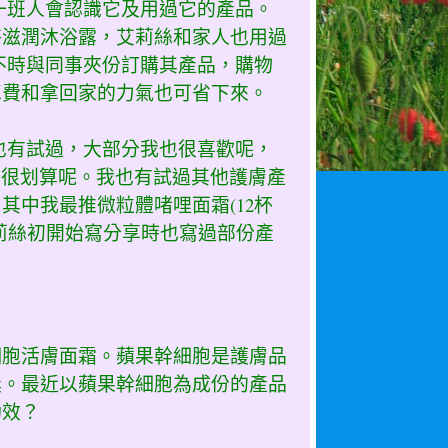
一班人會認識它及用過它的產品。
特滋潤沐浴露，艾莉絲和家人也用過
不時與同事夾份訂購其產品，購物
車費和拿回家的力氣也可省下來。
也有試過，大部分我也很喜歡呢，
支，很划算呢。我也有試過其他護膚產
其中我最推微粒體啫哩面霜(12杯
莉絲初開始寫分享時也寫過部份產
細胞活膚面霜。蘋果幹細胞是護膚品
獎。最近以蘋果幹細胞為成份的產品
功效？