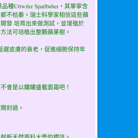
wiler Spatlbuber，其單寧含
放都不枯萎。瑞士科學家相信這些蘋
開發 培育出來做測試，並增殖於
的方法可培植出整顆蘋果樹。
延遲皮膚的衰老，促進細胞保持年
該不會是以鐵罐盛載面霜吧！
被開封過。
最創新天然原料大獎的標誌。