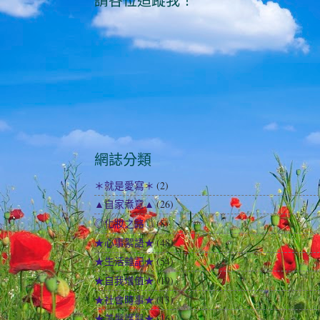
請各位追蹤我！
網誌分類
＊就是愛寫＊
(2)
▲自家煮意▲
(26)
◎化妝之路◎
(8)
★心事絮語★
(48)
★生活雜記★
(54)
★自我增值★
(19)
★社會時事★
(13)
★美髮護髮★
(16)