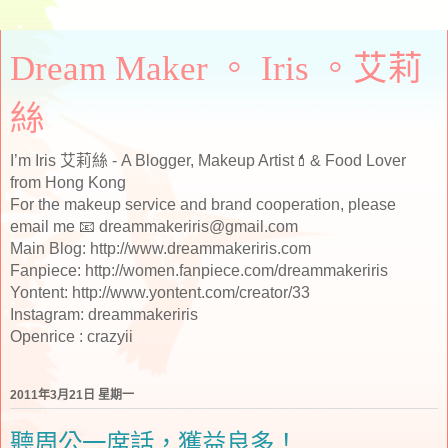
Dream Maker 。 Iris 。艾莉
絲
I’m Iris 艾莉絲 - A Blogger, Makeup Artist💄& Food Lover
from Hong Kong
For the makeup service and brand cooperation, please
email me 📧 dreammakeriris@gmail.com
Main Blog: http://www.dreammakeriris.com
Fanpiece: http://women.fanpiece.com/dreammakeriris
Yontent: http://www.yontent.com/creator/33
Instagram: dreammakeriris
Openrice : crazyii
2011年3月21日 星期一
聽周公一席話，獲益良多！