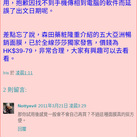
用，抱歉因找不到手機傳相到電腦的軟件而延
誤了出文日期呢。
差點忘了說，森田藥粧隆重介紹的五大亞洲暢
銷面膜，已於全線莎莎獨家發售，價錢為
HK$39-79，非常合理，大家有興趣可以去看
看。
Iris
於
凌晨1:11
2 則留言:
Nottyevil
2011年3月21日 凌晨3:29
那你試用後感覺一般會不會自己再買？不過這種面膜真的挺方
便。
回覆