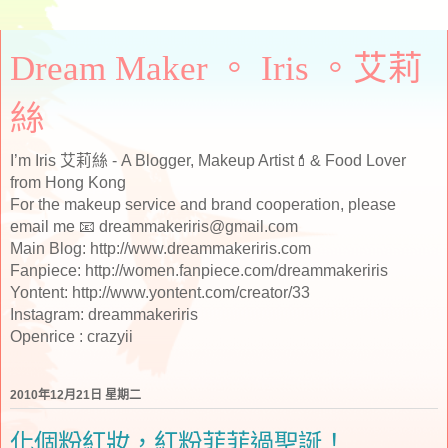
Dream Maker 。 Iris 。艾莉
絲
I’m Iris 艾莉絲 - A Blogger, Makeup Artist💄& Food Lover
from Hong Kong
For the makeup service and brand cooperation, please
email me 📧 dreammakeriris@gmail.com
Main Blog: http://www.dreammakeriris.com
Fanpiece: http://women.fanpiece.com/dreammakeriris
Yontent: http://www.yontent.com/creator/33
Instagram: dreammakeriris
Openrice : crazyii
2010年12月21日 星期二
化個粉紅妝，紅粉菲菲過聖誕！