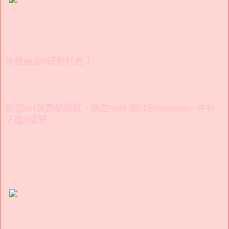
係我最愛0既粉紅色！
呢個set其實都幾抵，除左mini 版0既mascara，仲有
下面3樣野。