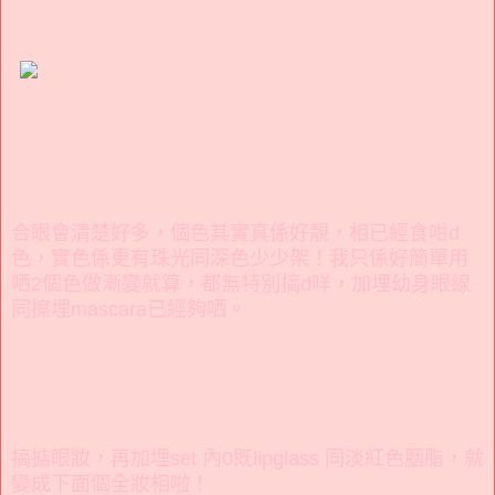
合眼會清楚好多，個色其實真係好靚，相已經食咁d
色，實色係更有珠光同深色少少架！我只係好簡單用
哂2個色做漸變就算，都無特別搞d咩，加埋幼身眼線
同擦埋mascara已經夠哂。
搞掂眼妝，再加埋set 內0既lipglass 同淡紅色胭脂，就
變成下面個全妝相啦！