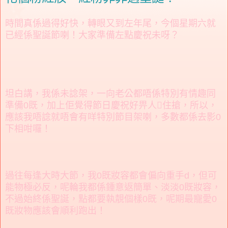
時間真係過得好快，轉眼又到左年尾，今個星期六就
已經係聖誕節喇！大家準備左點慶祝未呀？
坦白講，我係未諗架，一向老公都唔係特別有情趣同
準備0既，加上佢覺得節日慶祝好畀人住搶，所以，
應該我唔諗就唔會有咩特別節目架喇，多數都係去影0
下相咁囉！
過往每逢大時大節，我0既妝容都會偏向重手d，但可
能物極必反，呢輪我都係鍾意返簡單、淡淡0既妝容，
不過始終係聖誕，點都要執靚個樣0既，呢期最寵愛0
既妝物應該會順利跑出！