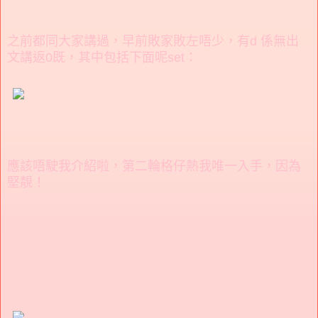
之前都同大家講過，早前敗家敗左唔少，有d 係無出
文講返0既，其中包括下面呢set：
應該唔駛我介紹啦，第二輪格仔熱我唯一入手，因為
堅靚！