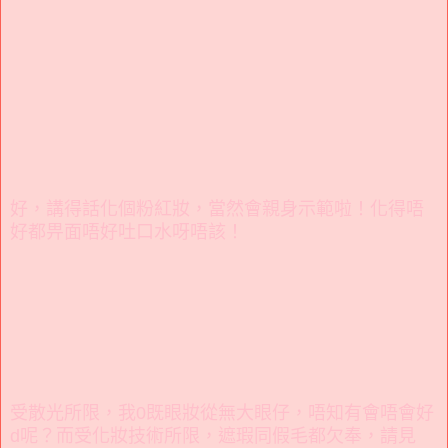
好，講得話化個粉紅妝，當然會親身示範啦！化得唔
好都畀面唔好吐口水呀唔該！
受散光所限，我0既眼妝從無大眼仔，唔知有會唔會好
d呢？而受化妝技術所限，遮瑕同假毛都欠奉，請見