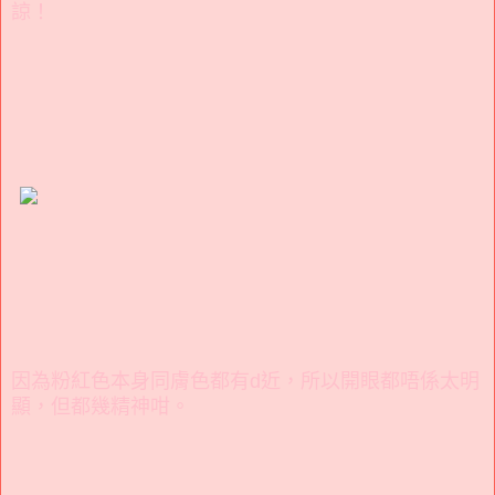
諒！
因為粉紅色本身同膚色都有d近，所以開眼都唔係太明
顯，但都幾精神咁。