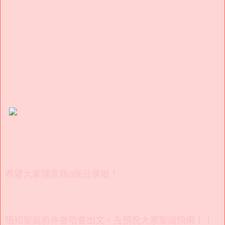
希望大家鍾意我0既分享啦！
唔知聖誕前仲會唔會出文，先預祝大家聖誕快樂！！