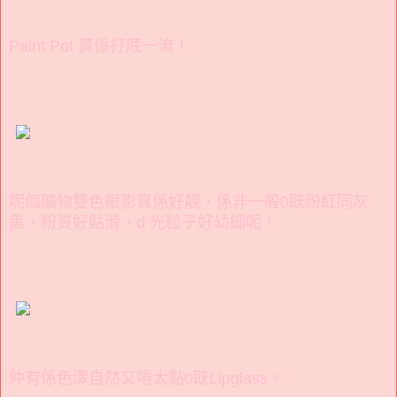
Paint Pot 真係打底一流！
呢個礦物雙色眼影真係好靚，係非一般0既粉紅同灰
黑，粉質好貼滑，d 光粒子好幼細呢！
仲有係色澤自然又唔太黏0既Lipglass。