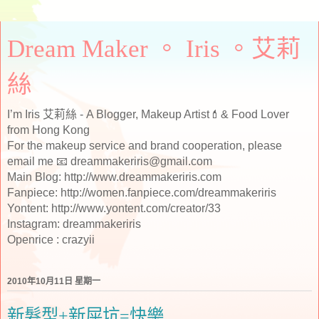
Dream Maker 。 Iris 。艾莉
絲
I’m Iris 艾莉絲 - A Blogger, Makeup Artist💄& Food Lover
from Hong Kong
For the makeup service and brand cooperation, please
email me 📧 dreammakeriris@gmail.com
Main Blog: http://www.dreammakeriris.com
Fanpiece: http://women.fanpiece.com/dreammakeriris
Yontent: http://www.yontent.com/creator/33
Instagram: dreammakeriris
Openrice : crazyii
2010年10月11日 星期一
新髮型+新屎坑=快樂