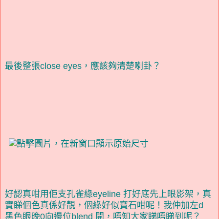
最後整張close eyes，應該夠清楚喇卦？
好認真咁用佢支孔雀綠eyeline 打好底先上眼影架，真
實睇個色真係好靚，個綠好似寶石咁呢！我仲加左d
黑色眼晚0向邊位blend 開，唔知大家睇唔睇到呢？