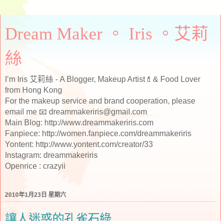
Dream Maker 。 Iris 。艾莉
絲
I’m Iris 艾莉絲 - A Blogger, Makeup Artist💄& Food Lover
from Hong Kong
For the makeup service and brand cooperation, please
email me 📧 dreammakeriris@gmail.com
Main Blog: http://www.dreammakeriris.com
Fanpiece: http://women.fanpiece.com/dreammakeriris
Yontent: http://www.yontent.com/creator/33
Instagram: dreammakeriris
Openrice : crazyii
2010年1月23日 星期六
讓人迷惑的孔雀石綠