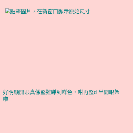
好明顯開眼真係堅難睇到咩色，咁再整d 半開眼架
啦！