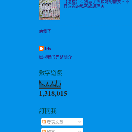
【送禮】☆別忘了照顧她的需要。不
容忽視的私密處護理★
病倒了
Iris
檢視我的完整簡介
數字遊戲
1,318,015
訂閱我
發表文章
留言