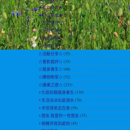
★飲飲食食★
(123)
★遊玩耍樂★
(51)
☆出走外遊☆
(2)
☆扮靚化妝☆
(57)
☆其他試用☆
(70)
☆哈囉吉蒂☆
(25)
☆活動分享☆
(35)
☆書影戲評☆
(35)
☆瘦身養生☆
(68)
☆購物敗家☆
(52)
☆護膚之道☆
(233)
♀化妝扮靚瘦身養生
(139)
♀生活淡淡似是湖水
(70)
♀辛苦得來志在食
(59)
♀朋友.我當你一世朋友
(37)
♀相機伴我到處拍
(45)