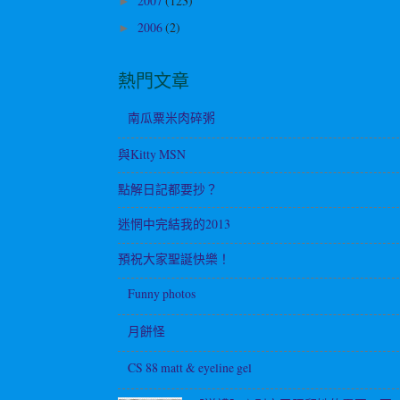
2007
(123)
►
2006
(2)
►
熱門文章
南瓜粟米肉碎粥
與Kitty MSN
點解日記都要抄？
迷惘中完結我的2013
預祝大家聖誕快樂！
Funny photos
月餅怪
CS 88 matt & eyeline gel