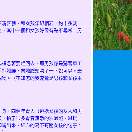
不清容貌，和女孩年紀相若，約十多歲
生，其中一個和女孩好像有點不尋常，另
心裡急著要趕回去，那男孩應是駕著車工
手抱她腰，向她臉頰吻了一下說可以。最
親吻。（不知怎的我感覺是男孩和女孩本
一身，四個年青人（包括女孩的友人和男
天，拍了很多青春無敵的沙灘照、遊玩
印曬出來，細心的寫下有關女孩的句子。