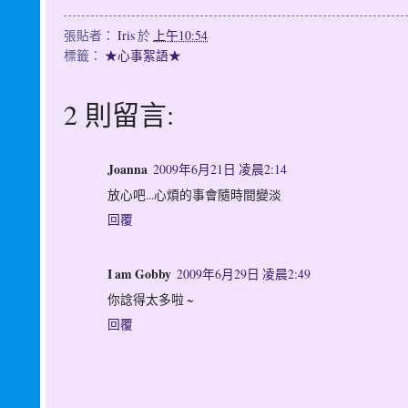
張貼者：
Iris
於
上午10:54
標籤：
★心事絮語★
2 則留言:
Joanna
2009年6月21日 凌晨2:14
放心吧...心煩的事會隨時間變淡
回覆
I am Gobby
2009年6月29日 凌晨2:49
你諗得太多啦 ~
回覆