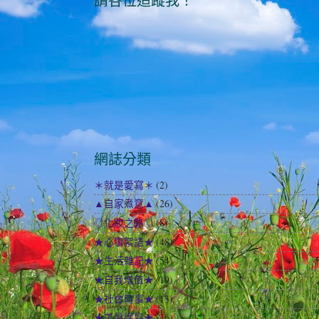
請各位追蹤我！
網誌分類
＊就是愛寫＊
(2)
▲自家煮意▲
(26)
◎化妝之路◎
(8)
★心事絮語★
(48)
★生活雜記★
(54)
★自我增值★
(19)
★社會時事★
(13)
★美髮護髮★
(16)