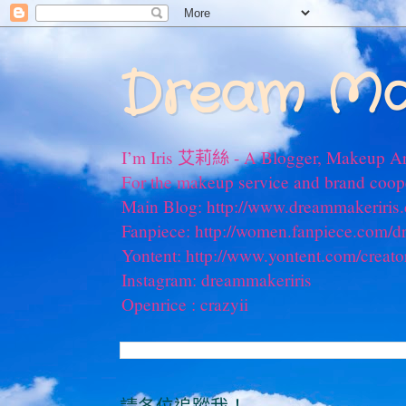
Dream Ma
I’m Iris 艾莉絲 - A Blogger, Makeup Ar
For the makeup service and brand coo
Main Blog: http://www.dreammakeriris
Fanpiece: http://women.fanpiece.com/d
Yontent: http://www.yontent.com/creato
Instagram: dreammakeriris
Openrice : crazyii