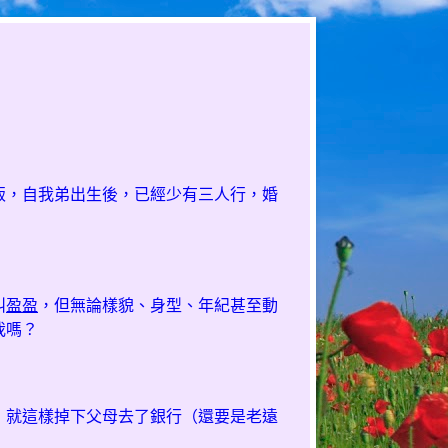
飯，自我弟出生後，已經少有三人行，婚
叫
盈盈
，但無論樣貌、身型、年紀甚至動
我嗎？
，就這樣掉下父母去了銀行（還要是老遠