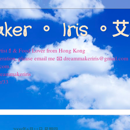
ker 。 Iris 
tist💄& Food Lover from Hong Kong
peration, please email me 📧 dreammakeriris@gmail.com
.com
reammakeriris
r/33
2009年6月11日 星期四