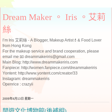
Dream Maker 。 Iris 。艾莉
絲
I’m Iris 艾莉絲 - A Blogger, Makeup Artist💄& Food Lover
from Hong Kong
For the makeup service and brand cooperation, please
email me 📧 dreammakeriris@gmail.com
Main Blog: http://www.dreammakeriris.com
Fanpiece: http://women.fanpiece.com/dreammakeriris
Yontent: http://www.yontent.com/creator/33
Instagram: dreammakeriris
Openrice : crazyii
2009年4月13日 星期一
閒遊文化博物館(後補相)