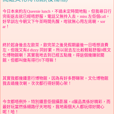
今日本來約左
Queenie lunch
，不過未定時間地點，但我尋日行
完街返去就已經唔舒服，電話又無拎入去，
miss
左佢個
call
，
好早訓左今朝又下午茶時間先醒，咁就無心甩左底喇，
sor
ar
！
終於起身後去左飲茶，飲完茶之後見假期最後一日唔想浪費
左，但我又有
d dizzy
同好累，所以就去左比較輕鬆舒服
0
既文
化博物館喇！其實我地去到已經五點幾，得返個幾鐘就關
館，但都叫做有得行
0
下呀嘛！
其實我都幾鍾意行博物館，因為有好多野睇架，文化博物館
我去過幾次喇，次次都行得好開心架！
今次都唔例外，特別鍾意佢個攝影展，
d
展品真係好精彩，而
最好玩當然係細路仔天地啦，我地兩個大人都玩得好開心
呢！哈！