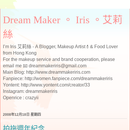
Dream Maker 。 Iris 。艾莉
絲
I’m Iris 艾莉絲 - A Blogger, Makeup Artist💄& Food Lover
from Hong Kong
For the makeup service and brand cooperation, please
email me 📧 dreammakeriris@gmail.com
Main Blog: http://www.dreammakeriris.com
Fanpiece: http://women.fanpiece.com/dreammakeriris
Yontent: http://www.yontent.com/creator/33
Instagram: dreammakeriris
Openrice : crazyii
2008年12月18日 星期四
拍拖週年紀念