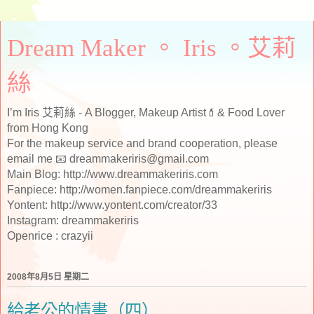
Dream Maker 。 Iris 。艾莉
絲
I’m Iris 艾莉絲 - A Blogger, Makeup Artist💄& Food Lover
from Hong Kong
For the makeup service and brand cooperation, please
email me 📧 dreammakeriris@gmail.com
Main Blog: http://www.dreammakeriris.com
Fanpiece: http://women.fanpiece.com/dreammakeriris
Yontent: http://www.yontent.com/creator/33
Instagram: dreammakeriris
Openrice : crazyii
2008年8月5日 星期二
給老公的情書（四）