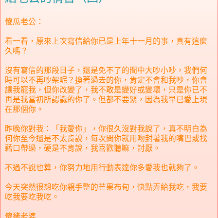
傻瓜老公：
看一看，原來上次寫信給你已是上年十一月的事，真有這麼
久嗎？
沒有寫信的那段日子，還是免不了的間中大吵小吵，我們何
時可以不再吵架呢？換著過去的你，肯定不會和我吵，你會
讓我寵我，但你改變了，我不敢是變好或變壞，只是你已不
再是我當初所認識的你了。但都不要緊，因為我早已愛上現
在那個你。
昨晚你對我：「我愛你」，你很久沒對我說了，真不明白為
何你至今還是不太肯說，每次問你就用吻封著我的嘴巴或找
藉口帶過，硬是不肯說，我喜歡聽嘛，討厭。
不過不說也算，你努力地用行動表達你多愛我也就夠了。
今天突然很想吃你親手整的芒果布甸，快點弄給我吃，我要
吃我要吃我吃。
傻豬老婆