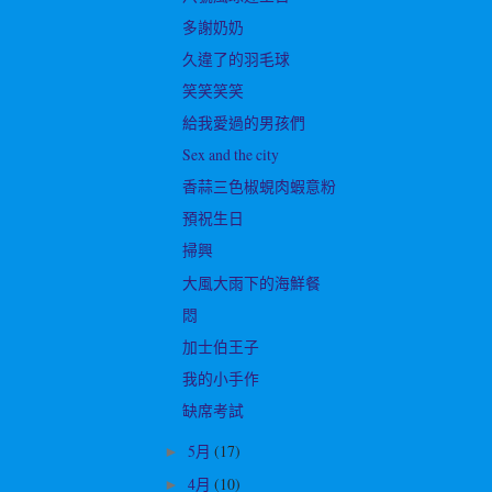
多謝奶奶
久違了的羽毛球
笑笑笑笑
給我愛過的男孩們
Sex and the city
香蒜三色椒蜆肉蝦意粉
預祝生日
掃興
大風大雨下的海鮮餐
悶
加士伯王子
我的小手作
缺席考試
5月
(17)
►
4月
(10)
►