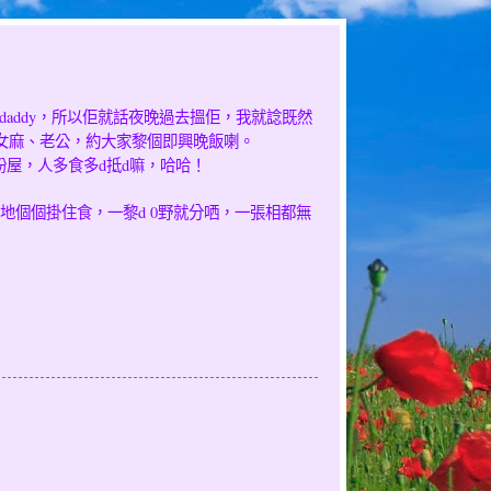
daddy
，所以佢就話夜晚過去搵佢，我就諗既然
女麻、老公，約大家黎個即興晚飯喇。
d
d
粉屋，人多食多
抵
嘛，哈哈！
d 0
地個個掛住食，一黎
野就分哂，一張相都無