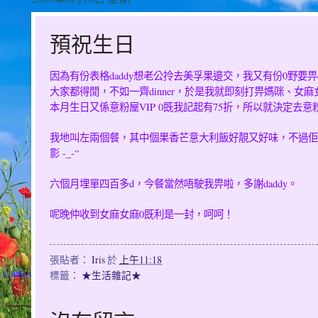
預祝生日
daddy
0
因為有份表格
想老公拎去美孚果邊交，我又有份
野要畀
dinner
大家都得閒，不如一齊
，於是我就即刻打畀媽咪、女麻
VIP 0
75
本月生日又係意粉屋
既我記起有
折，所以就決定去意
我地叫左兩個餐，其中個果香芒意大利飯好靚又好味，不過佢
-_-“
影
d
daddy
六個月埋單四百多
，今餐當然唔駛我畀啦，多謝
。
0
呢晚仲收到女麻女麻
既利是一封，呵呵！
張貼者：
Iris
於
上午11:18
標籤：
★生活雜記★