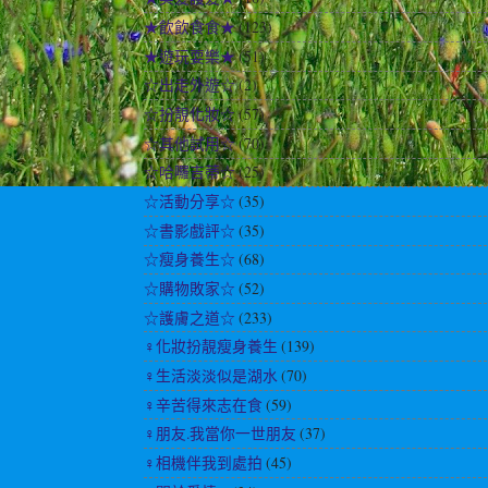
★飲飲食食★
(123)
★遊玩耍樂★
(51)
☆出走外遊☆
(2)
☆扮靚化妝☆
(57)
☆其他試用☆
(70)
☆哈囉吉蒂☆
(25)
☆活動分享☆
(35)
☆書影戲評☆
(35)
☆瘦身養生☆
(68)
☆購物敗家☆
(52)
☆護膚之道☆
(233)
♀化妝扮靚瘦身養生
(139)
♀生活淡淡似是湖水
(70)
♀辛苦得來志在食
(59)
♀朋友.我當你一世朋友
(37)
♀相機伴我到處拍
(45)