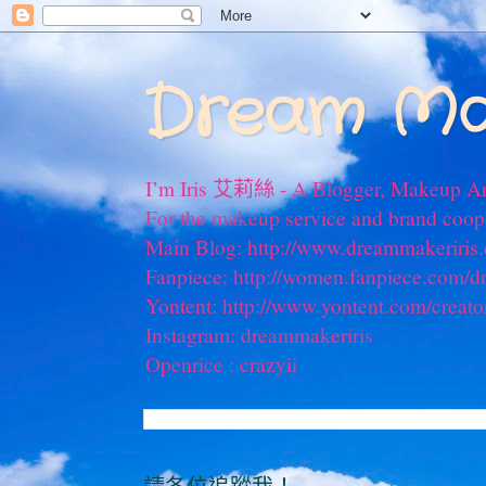
Dream Ma
I’m Iris 艾莉絲 - A Blogger, Makeup Ar
For the makeup service and brand coo
Main Blog: http://www.dreammakeriris
Fanpiece: http://women.fanpiece.com/d
Yontent: http://www.yontent.com/creato
Instagram: dreammakeriris
Openrice : crazyii