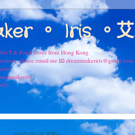
ker 。 Iris 
tist💄& Food Lover from Hong Kong
peration, please email me 📧 dreammakeriris@gmail.com
.com
reammakeriris
r/33
2008年6月16日 星期一