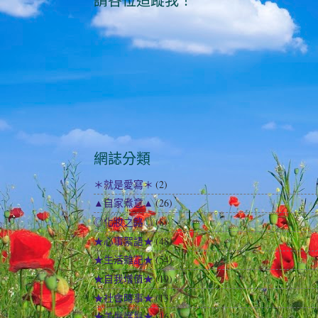
請各位追蹤我！
網誌分類
＊就是愛寫＊
(2)
▲自家煮意▲
(26)
◎化妝之路◎
(8)
★心事絮語★
(48)
★生活雜記★
(54)
★自我增值★
(19)
★社會時事★
(13)
★美髮護髮★
(16)