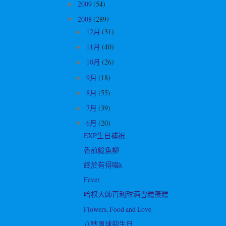
2009
(54)
►
2008
(289)
▼
12月
(31)
►
11月
(40)
►
10月
(26)
►
9月
(18)
►
8月
(55)
►
7月
(39)
►
6月
(20)
▼
EXP生日補祝
香煎鯰魚柳
終於有得唱k
Fever
哈根大師百利甜酒雪糕蛋糕
Flowers, Food and Love
八號風球迎生日