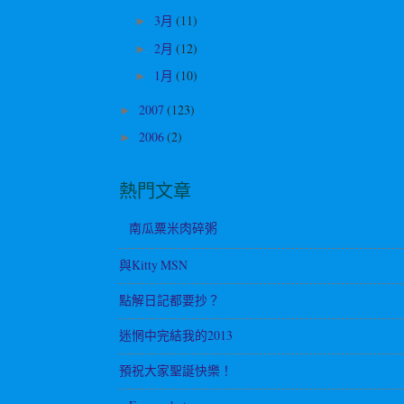
3月
(11)
►
2月
(12)
►
1月
(10)
►
2007
(123)
►
2006
(2)
►
熱門文章
南瓜粟米肉碎粥
與Kitty MSN
點解日記都要抄？
迷惘中完結我的2013
預祝大家聖誕快樂！