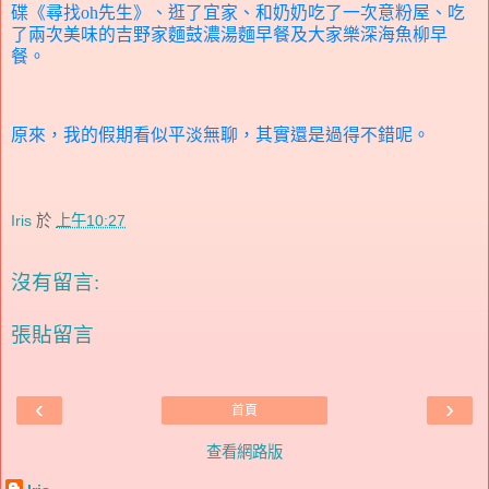
碟《尋找
oh
先生》、逛了宜家、和奶奶吃了一次意粉屋、吃
了兩次美味的吉野家麵鼓濃湯麵早餐及大家樂深海魚柳早
餐。
原來，我的假期看似平淡無聊，其實還是過得不錯呢。
Iris
於
上午10:27
沒有留言:
張貼留言
‹
›
首頁
查看網路版