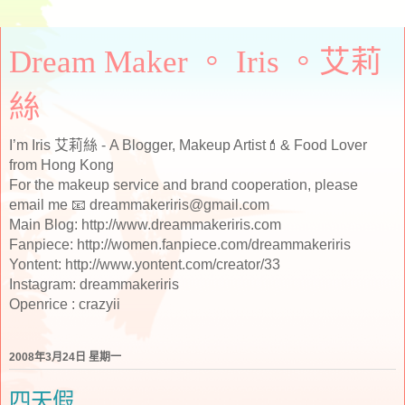
Dream Maker 。 Iris 。艾莉
絲
I’m Iris 艾莉絲 - A Blogger, Makeup Artist💄& Food Lover
from Hong Kong
For the makeup service and brand cooperation, please
email me 📧 dreammakeriris@gmail.com
Main Blog: http://www.dreammakeriris.com
Fanpiece: http://women.fanpiece.com/dreammakeriris
Yontent: http://www.yontent.com/creator/33
Instagram: dreammakeriris
Openrice : crazyii
2008年3月24日 星期一
四天假