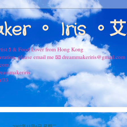
ker 。 Iris 
tist💄& Food Lover from Hong Kong
peration, please email me 📧 dreammakeriris@gmail.com
.com
reammakeriris
r/33
2007年11月6日 星期二