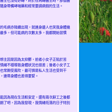
醫生也沒有好轉，終於在再轉醫生時，那個醫
隨身帶備哮喘藥和經常要請病假的生活。
的毛病亦陸續出現，就連身邊人也笑我身體幾
最多，但可能病的次數太多，我都開始習慣
想主因是因為太抑鬱，前者小女子正陷於苦
情緒不穩導致身體狀況也很差；後者小女子工
也常飽受風吹，最可憐是私人生活也受到干
，連帶身體也差得要緊。
能因為現在生活較安定，還有兩次辭工之後都
朗了吧，因為我發現，我情緒低落的日子特別