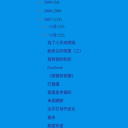
2009
(54)
►
2008
(289)
►
2007
(123)
▼
12月
(23)
►
11月
(22)
▼
為了小天地煩惱
給老公的情書（三）
我有個好奶奶
Facebook
《安娜與安娜》
打邊爐
我還是幸褔的
未雨綢繆
出手打母忤逆女
救命
期望失望