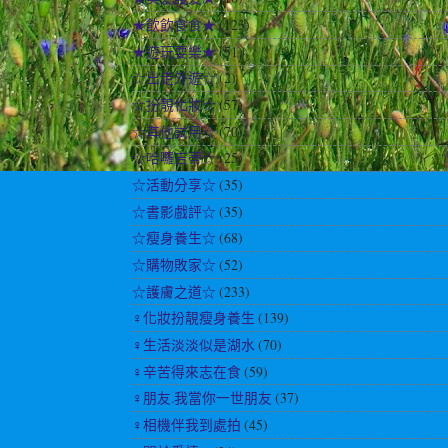
★飲飲食食★
(123)
★遊玩耍樂★
(51)
☆出走外遊☆
(2)
☆扮靚化妝☆
(57)
☆其他試用☆
(70)
☆哈囉吉蒂☆
(25)
☆活動分享☆
(35)
☆書影戲評☆
(35)
☆瘦身養生☆
(68)
☆購物敗家☆
(52)
☆護膚之道☆
(233)
♀化妝扮靚瘦身養生
(139)
♀生活淡淡似是湖水
(70)
♀辛苦得來志在食
(59)
♀朋友.我當你一世朋友
(37)
♀相機伴我到處拍
(45)