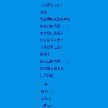
《交響情人夢》
真空
會撒嬌的老婆最幸福
給老公的情書（二）
怎會發生這種事？
睡好些可以麼？
《怪誕城之夜》
我病了
給老公的情書（一）
假如讓我說下去
知情識趣
10月
(25)
►
9月
(14)
►
8月
(4)
►
7月
(4)
►