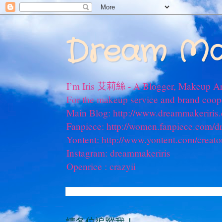
Dream Ma
I’m Iris 艾莉絲 - A Blogger, Makeup Ar
For the makeup service and brand coo
Main Blog: http://www.dreammakeriris
Fanpiece: http://women.fanpiece.com/d
Yontent: http://www.yontent.com/creato
Instagram: dreammakeriris
Openrice : crazyii