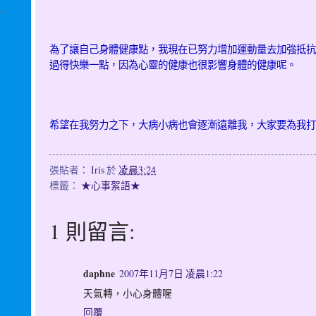
為了讓自己身體健康點，我現在已努力增加運動量去加強抵抗
過得快樂一點，因為心靈的健康也很影響身體的健康呢。
希望在我努力之下，大病小病也會逐漸遠離我，大家要為我打
張貼者：
Iris
於
凌晨3:24
標籤：
★心事絮語★
1 則留言:
daphne
2007年11月7日 凌晨1:22
天氣轉，小心身體喔
回覆