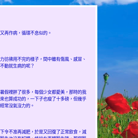
又再作病，循環不息似的。
力彷彿用不完的樣子，間中雖有傷風、感冒、
不動就生病的呢？
暑假裡胖了很多，每個少女都愛美，那時的我
來也算成功的，一下子也瘦了十多磅，但幾乎
經常沒氣沒力的。
下令不准再減肥，於是又回復了正常飲食，減