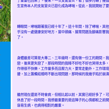
了重量也回來了。後來，一次支氣管炎，看了個多月轉了幾個
生宣佈本人的支氣管炎已惡化成為哮喘。從此，我就開始了要
轉眼間，哮喘跟著我已經十年了。這十年間，除了哮喘，其他
乎沒有一處健康安好地方，當中頭痛、腸胃問題及腳痛影響我
了。
身體最差可算是大專二、三年級時，還有做一份工的期間，我
戀，後來更失戀了，那段時間的我睡不好吃不好也哭得太多，
作得很不快樂，工作量多而且壓力大，要常走動外，工作環境
擾，加上籌備結婚時不斷出現問題，那時候的我幾乎陷於崩潰
雖然現在還是不時會病，但相比起以前，其實已經好多了，可
休息了好一段時間，我想最重要的是這陣子的心情都較之前開
容易生病，也病得相對的嚴重。