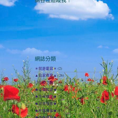
請各位追蹤我！
網誌分類
＊就是愛寫＊
(2)
▲自家煮意▲
(26)
◎化妝之路◎
(8)
★心事絮語★
(48)
★生活雜記★
(54)
★自我增值★
(19)
★社會時事★
(13)
★美髮護髮★
(16)